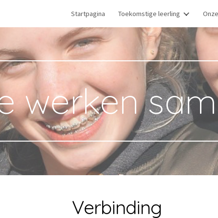
Startpagina
Toekomstige leerling
Onze
ip to main content
Skip to navigat
e werken sam
Verbinding